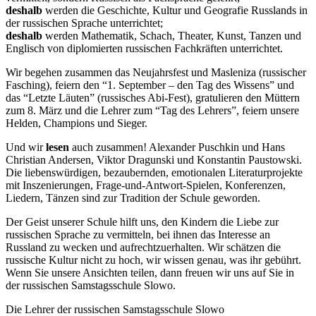
deshalb
werden die Geschichte, Kultur und Geografie Russlands in
der russischen Sprache unterrichtet;
deshalb
werden Mathematik, Schach, Theater, Kunst, Tanzen und
Englisch von diplomierten russischen Fachkräften unterrichtet.
Wir begehen zusammen das Neujahrsfest und Masleniza (russischer
Fasching), feiern den “1. September – den Tag des Wissens” und
das “Letzte Läuten” (russisches Abi-Fest), gratulieren den Müttern
zum 8. März und die Lehrer zum “Tag des Lehrers”, feiern unsere
Helden, Champions und Sieger.
Und wir
lesen
auch zusammen! Alexander Puschkin und Hans
Christian Andersen, Viktor Dragunski und Konstantin Paustowski.
Die liebenswürdigen, bezaubernden, emotionalen Literaturprojekte
mit Inszenierungen, Frage-und-Antwort-Spielen, Konferenzen,
Liedern, Tänzen sind zur Tradition der Schule geworden.
Der Geist unserer Schule hilft uns, den Kindern die Liebe zur
russischen Sprache zu vermitteln, bei ihnen das Interesse an
Russland zu wecken und aufrechtzuerhalten. Wir schätzen die
russische Kultur nicht zu hoch, wir wissen genau, was ihr gebührt.
Wenn Sie unsere Ansichten teilen, dann freuen wir uns auf Sie in
der russischen Samstagsschule Slowo.
Die Lehrer der russischen Samstagsschule Slowo