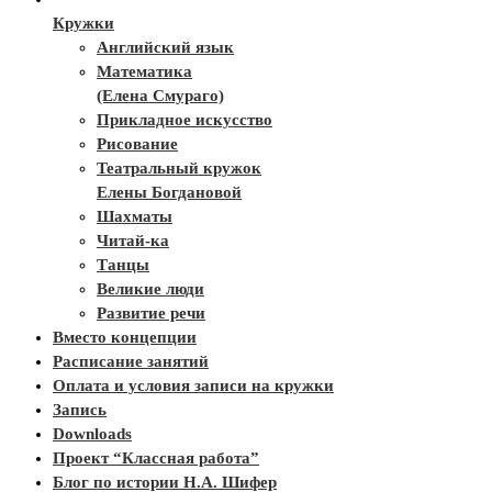
Кружки
Английский язык
Математика
(Елена Смураго)
Прикладное искусство
Рисование
Театральный кружок
Елены Богдановой
Шахматы
Читай-ка
Танцы
Великие люди
Развитие речи
Вместо концепции
Расписание занятий
Оплата и условия записи на кружки
Запись
Downloads
Проект “Классная работа”
Блог по истории Н.А. Шифер