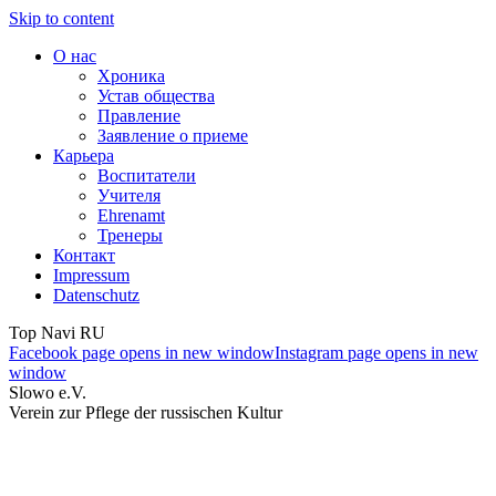
Skip to content
О нас
Хроника
Устав общества
Правление
Заявление о приеме
Карьера
Воспитатели
Учителя
Ehrenamt
Тренеры
Контакт
Impressum
Datenschutz
Top Navi RU
Facebook page opens in new window
Instagram page opens in new
window
Slowo e.V.
Verein zur Pflege der russischen Kultur