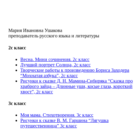
Мария Ивановна Ушакова
преподаватель русского языка и литературы
2с класс
Весна. Мини сочинения. 2с класс
Лучший портрет Солнца, 2с класс
Творческие работы к произведению Бориса Заходера
“Мохнатая азбука”, 2с класс
Рисунки к сказке Д. Н. Мамина-Сибиряка “Сказка про
храброго зайца – Длинные уши, косые глаза, короткий
хвост”, 2с класс
3с класс
Моя мама. Стихотворения. 3с класс
Рисунки к сказке В. М. Гаршина “Лягушка
путешественница” 3с класс